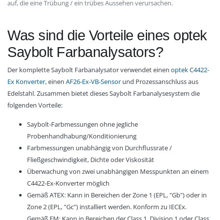
auf, die eine Trübung / ein trübes Aussehen verursachen.
Was sind die Vorteile eines optek
Saybolt Farbanalysators?
Der komplette Saybolt Farbanalysator verwendet einen
optek C4422-
Ex Konverter
, einen
AF26-Ex-VB-Sensor
und Prozessanschluss aus
Edelstahl. Zusammen bietet dieses Saybolt Farbanalysesystem die
folgenden Vorteile:
Saybolt-Farbmessungen ohne jegliche
Probenhandhabung/Konditionierung
Farbmessungen unabhängig von Durchflussrate /
Fließgeschwindigkeit, Dichte oder Viskosität
Überwachung von zwei unabhängigen Messpunkten an einem
C4422-Ex-Konverter möglich
Gemäß ATEX: Kann in Bereichen der Zone 1 (EPL, "Gb") oder in
Zone 2 (EPL, "Gc") installiert werden. Konform zu IECEx.
Gemäß FM: Kann in Bereichen der Class 1, Division 1 oder Class