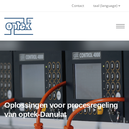
Contact
taal (language)
Oplossingen voor procesregeling
van optek-Danulat