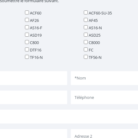
 soumettre le formulaire suivant.
ACF60
ACF60-SU-35
AF26
AF45
AS16-F
AS16-N
ASD19
ASD25
C800
C8000
DTF16
FC
TF16-N
TF56-N