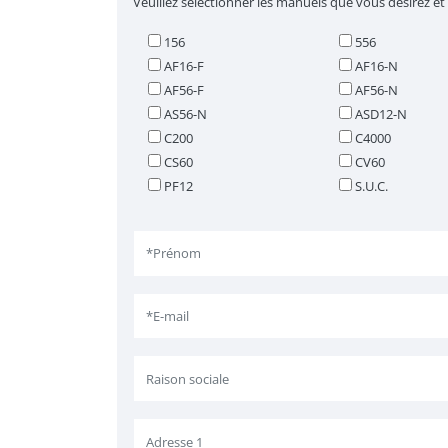
Veuillez sélectionner les manuels que vous désirez et
156
556
AF16-F
AF16-N
AF56-F
AF56-N
AS56-N
ASD12-N
C200
C4000
CS60
CV60
PF12
S.U.C.