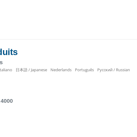
duits
ts
Italiano
日本語 / Japanese
Nederlands
Português
Pyccĸий / Russian
 4000