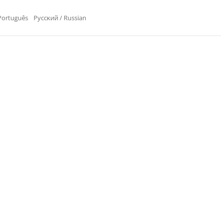
Português
Pyccĸий / Russian