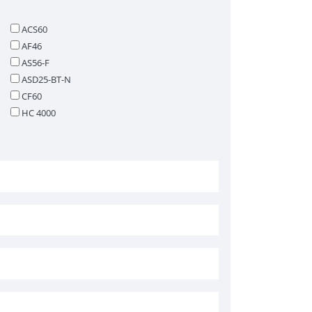
ACS60
AF46
AS56-F
ASD25-BT-N
CF60
HC 4000