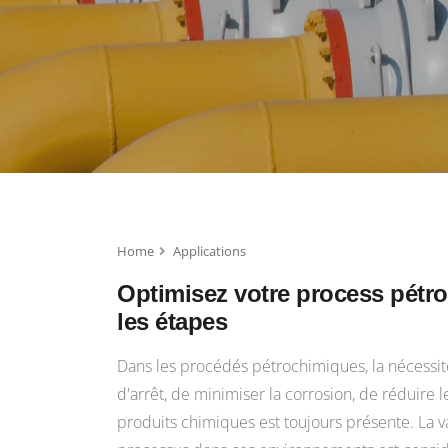
Home
Applications
Optimisez votre process pétr
les étapes
Dans les procédés pétrochimiques, la nécessit
d'arrêt, de minimiser la corrosion, de réduire le
produits chimiques est toujours présente. La v