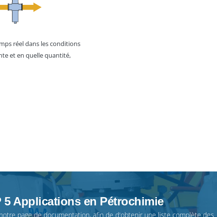
emps réel dans les conditions
nte et en quelle quantité,
 5 Applications en Pétrochimie
 notre
page de documentation
, afin de d'obtenir une liste complète des