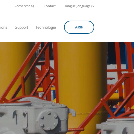
Recherche
Contact
langue(language)
tions
Support
Technologie
Aide