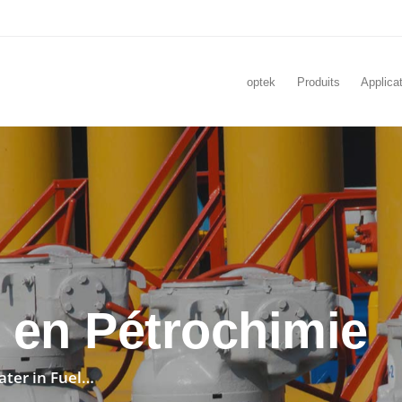
optek
Produits
Applica
 en Pétrochimie
ater in Fuel…