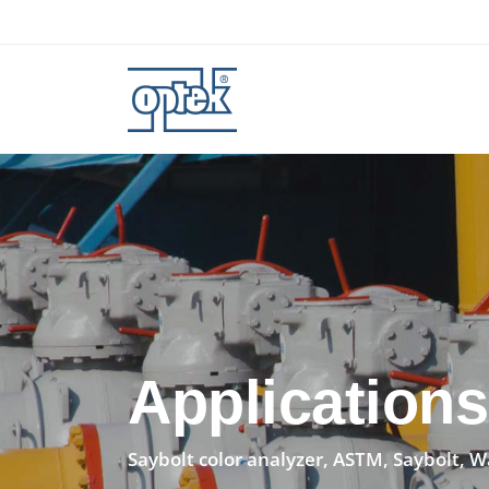
Applications
Saybolt color analyzer, ASTM, Saybolt, W