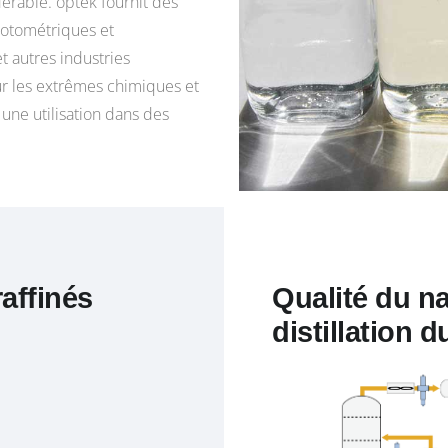
érable. optek fournit des
hotométriques et
t autres industries
r les extrêmes chimiques et
 une utilisation dans des
affinés
Qualité du n
distillation d