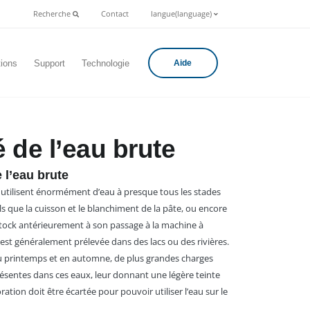
Recherche
Contact
langue(language)
tions
Support
Technologie
Aide
é de l’eau brute
 l’eau brute
r utilisent énormément d’eau à presque tous les stades
ls que la cuisson et le blanchiment de la pâte, ou encore
stock antérieurement à son passage à la machine à
 est généralement prélevée dans des lacs ou des rivières.
u printemps et en automne, de plus grandes charges
ésentes dans ces eaux, leur donnant une légère teinte
ration doit être écartée pour pouvoir utiliser l’eau sur le