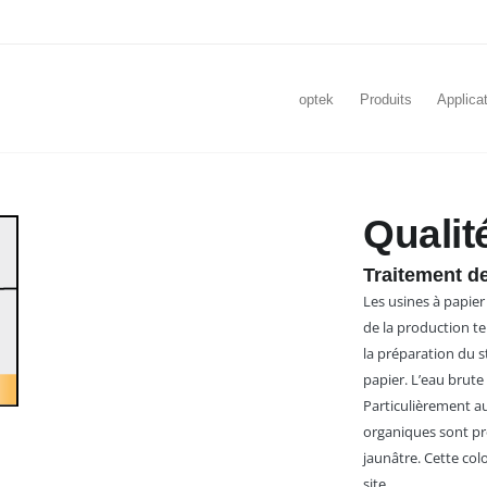
optek
Produits
Applica
Qualit
Traitement de
Les usines à papie
de la production te
la préparation du 
papier. L’eau brute
Particulièrement a
organiques sont pr
jaunâtre. Cette colo
site.