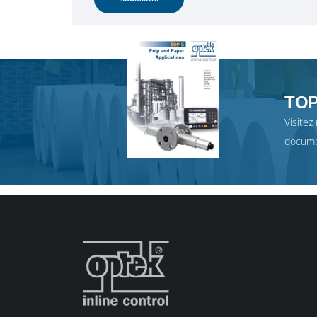
TOP 
Visitez
docume