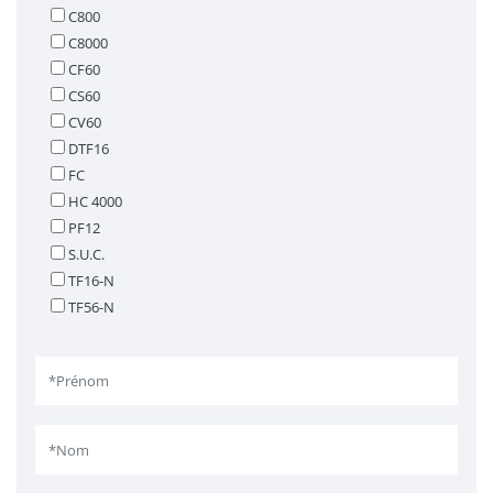
C800
C8000
CF60
CS60
CV60
DTF16
FC
HC 4000
PF12
S.U.C.
TF16-N
TF56-N