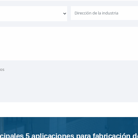
tos
cipales 5 aplicaciones para fabricación d