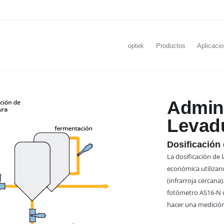
optek
Productos
Aplicaci
Admini
Levad
Dosificación 
La dosificación de 
económica utilizan
(infrarroja cercana
fotómetro AS16-N d
hacer una medición 