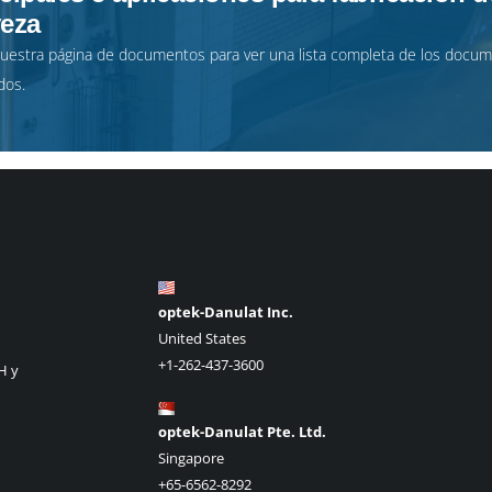
veza
nuestra
página de documentos
para ver una lista completa de los docu
dos.
optek-Danulat Inc.
United States
+1-262-437-3600
H y
optek-Danulat Pte. Ltd.
Singapore
+65-6562-8292