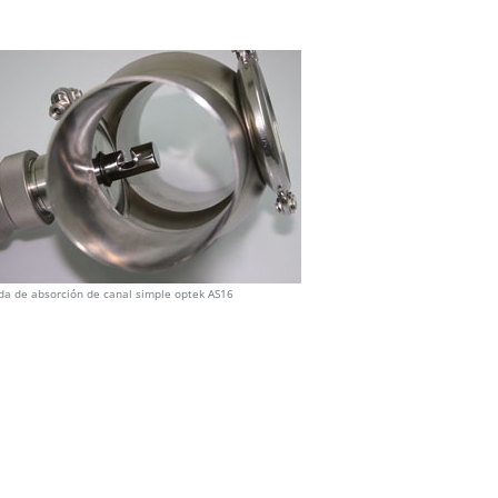
da de absorción de canal simple optek AS16