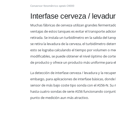
Conversor fotométrico optek C4000
Interfase cerveza / levadu
Muchas fábricas de cerveza utilizan grandes fermentador
ventajas de estos tanques es evitar el transporte adicio
retirada. Se instala un turbidímetro en la salida del ta
se retira la levadura de la cerveza, el turbidímetro dete
esto se lograba calculando el tiempo por volumen o med
modificables, se puede obtener el nivel óptimo de corte
de producto y ofrece un producto más uniforme para el 
La detección de interfase cerveza / levadura y la recupe
embargo, para aplicaciones de interfase básicas, donde l
sensor de más bajo coste tipo sonda con el AS56-N. Su
hasta cuatro sondas de serie AS56 funcionando conjunt
punto de medición aun más atractivo.