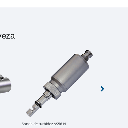
veza
Sonda de turbidez AS56-N
Sonda de turb