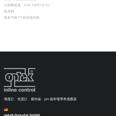
公称吸收值：
0.45, 0.9与1.8 CU
校准箱
最多可装7个校准滤光镜
濁度計、色度計、紫外線、pH 值和電導率感應器
optek-Danulat GmbH