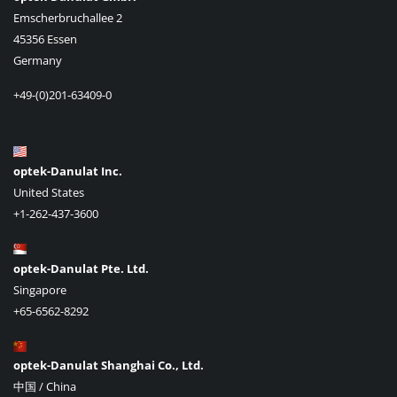
Emscherbruchallee 2
45356 Essen
Germany
+49-(0)201-63409-0
optek-Danulat Inc.
United States
+1-262-437-3600
optek-Danulat Pte. Ltd.
Singapore
+65-6562-8292
optek-Danulat Shanghai Co., Ltd.
中国 / China