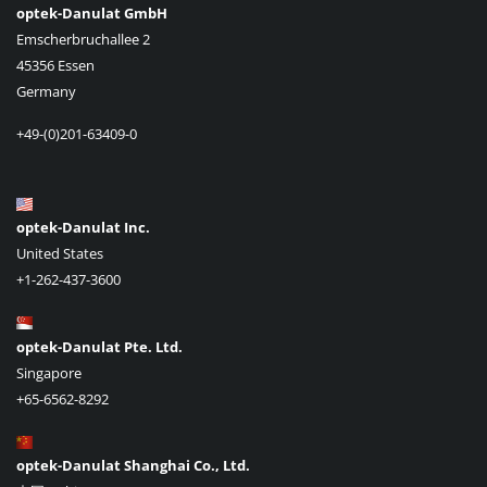
optek-Danulat GmbH
Emscherbruchallee 2
45356 Essen
Germany
+49-(0)201-63409-0
optek-Danulat Inc.
United States
+1-262-437-3600
optek-Danulat Pte. Ltd.
Singapore
+65-6562-8292
optek-Danulat Shanghai Co., Ltd.