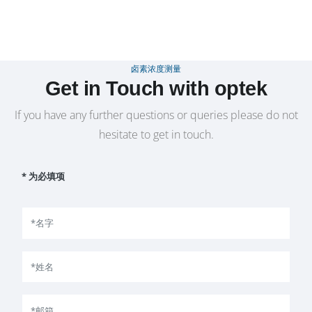
卤素浓度测量
Get in Touch with optek
If you have any further questions or queries please do not
hesitate to get in touch.
* 为必填项