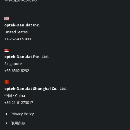
optek-Danulat Inc.
United States
+1-262-437-3600
optek-Danulat Pte. Ltd.
Singapore
+65-6562-8292
optek-Danulat Shanghai Co., Ltd.
中国 / China
+86-21-61273017
Privacy Policy
使用条款