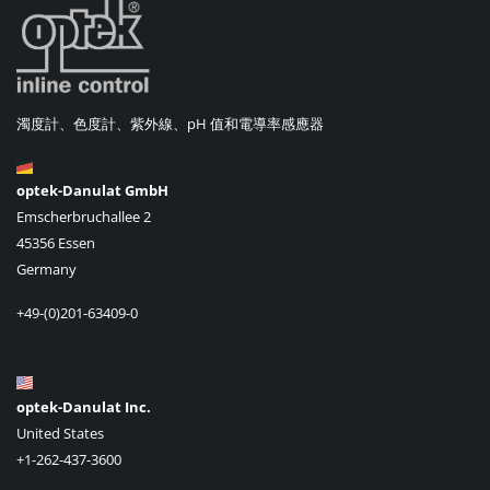
濁度計、色度計、紫外線、pH 值和電導率感應器
optek-Danulat GmbH
Emscherbruchallee 2
45356 Essen
Germany
+49-(0)201-63409-0
optek-Danulat Inc.
United States
+1-262-437-3600