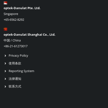
optek-Danulat Pte. Ltd.
Singapore
+65-6562-8292
optek-Danulat Shanghai Co., Ltd.
中国 / China
+86-21-61273017
Privacy Policy
使用条款
Reporting System
法律通知
联系方式