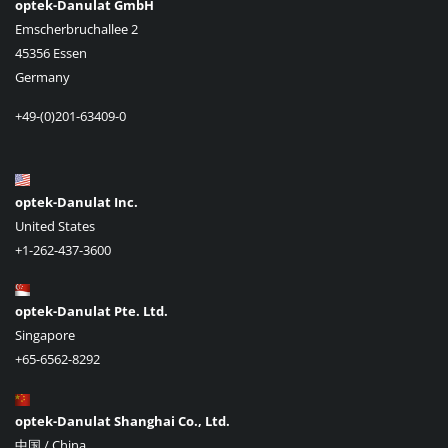
optek-Danulat GmbH
Emscherbruchallee 2
45356 Essen
Germany
+49-(0)201-63409-0
optek-Danulat Inc.
United States
+1-262-437-3600
optek-Danulat Pte. Ltd.
Singapore
+65-6562-8292
optek-Danulat Shanghai Co., Ltd.
中国 / China