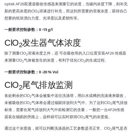
optek AF26双通道吸收传感器来测量它的浓度，当罐内浓度下降，则补充
新的更高浓度的ClO
溶液进行补充，而达到所需要的溶液浓度，获得自己
2
想要的纸张漂白力度、光泽度以及柔韧性等。
一般要求控制参数：0 -15 g/l
ClO
发生器气体浓度
2
除了测量ClO
溶液浓度之外，还 可在吸收塔的入口位置安装AF26 传感器
2
来测量ClO
气体被发生的浓度，有利于优化ClO
的生成过程。
2
2
一般要求控制参数：0 -20 % Vol
ClO
尾气排放监测
2
各处剩余的ClO
气体会被集中送往洗涤塔，用白水或稀的洗涤液来吸收，
2
未被吸收的ClO
气体将会通过烟囱排放到大气中。为了达到ClO
尾气排放
2
2
标准，需要在尾气排放到大气中前检测它的含量，一般把一台AF26传感
器装在烟囱的旁路上，这样就可以实时获得ClO
尾气的浓度值。
2
通过这个浓度值，就可以判断洗涤器的工艺参数是否正常、ClO
尾气是否
2