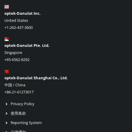
optek-Danulat Inc.
United States
+1-262-437-3600
optek-Danulat Pte. Ltd.
Singapore
+65-6562-8292
optek-Danulat Shanghai Co., Ltd.
中国 / China
+86-21-61273017
Privacy Policy
使用条款
Reporting System
法律通知