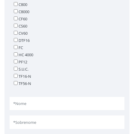
C800
C8000
CF60
CS60
CV60
DTF16
FC
HC 4000
PF12
S.U.C.
TF16-N
TF56-N