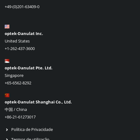
+49-(0)201-63409-0
optek-Danulat Inc.
United States
+1-262-437-3600
optek-Danulat Pte. Ltd.
Singapore
+65-6562-8292
optek-Danulat Shanghai Co., Ltd.
中国 / China
+86-21-61273017
Política de Privacidade
Termos de utilização