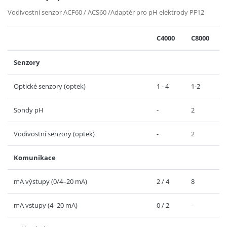
Vodivostní senzor ACF60 / ACS60 /Adaptér pro pH elektrody PF12
C4000
C8000
Senzory
Optické senzory (optek)
1 - 4
1-2
Sondy pH
-
2
Vodivostní senzory (optek)
-
2
Komunikace
mA výstupy (0/4–20 mA)
2 / 4
8
mA vstupy (4–20 mA)
0 / 2
-