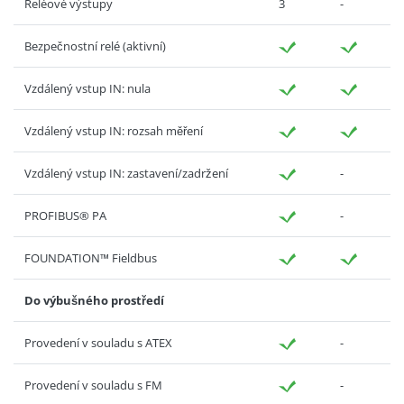
Reléové výstupy
3
-
Bezpečnostní relé (aktivní)
Vzdálený vstup IN: nula
Vzdálený vstup IN: rozsah měření
Vzdálený vstup IN: zastavení/zadržení
-
PROFIBUS® PA
-
FOUNDATION™ Fieldbus
Do výbušného prostředí
Provedení v souladu s ATEX
-
Provedení v souladu s FM
-