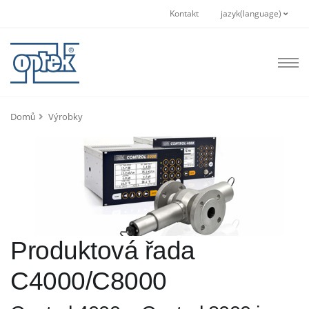
Kontakt
jazyk(language)
Domů
Výrobky
Produktová řada
C4000/C8000