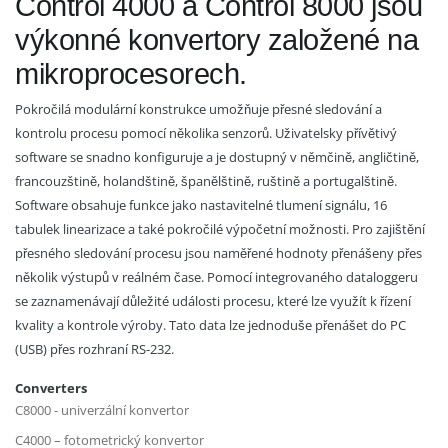
Control 4000 a Control 8000 jsou
výkonné konvertory založené na
mikroprocesorech.
Pokročilá modulární konstrukce umožňuje přesné sledování a
kontrolu procesu pomocí několika senzorů. Uživatelsky přívětivý
software se snadno konfiguruje a je dostupný v němčině, angličtině,
francouzštině, holandštině, španělštině, ruštině a portugalštině.
Software obsahuje funkce jako nastavitelné tlumení signálu, 16
tabulek linearizace a také pokročilé výpočetní možnosti. Pro zajištění
přesného sledování procesu jsou naměřené hodnoty přenášeny přes
několik výstupů v reálném čase. Pomocí integrovaného dataloggeru
se zaznamenávají důležité události procesu, které lze využít k řízení
kvality a kontrole výroby. Tato data lze jednoduše přenášet do PC
(USB) přes rozhraní RS-232.
Converters
C8000 - univerzální konvertor
C4000 – fotometrický konvertor