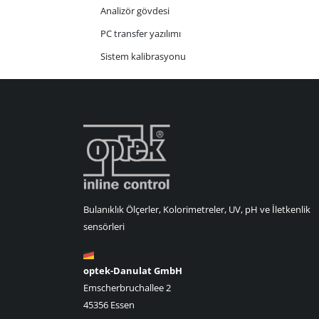
Analizör gövdesi
PC transfer yazılımı
Sistem kalibrasyonu
Bulanıklık Ölçerler, Kolorimetreler, UV, pH ve İletkenlik
sensörleri
optek-Danulat GmbH
Emscherbruchallee 2
45356 Essen