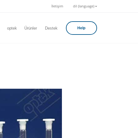
İletişim
dil (language)
optek
Ürünler
Destek
Help