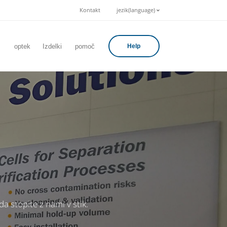
Kontakt
jezik(language)
optek
Izdelki
pomoč
Help
 stopite z nami v stik.