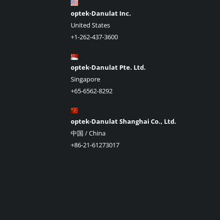
optek-Danulat Inc.
United States
+1-262-437-3600
optek-Danulat Pte. Ltd.
Singapore
+65-6562-8292
optek-Danulat Shanghai Co., Ltd.
中国 / China
+86-21-61273017