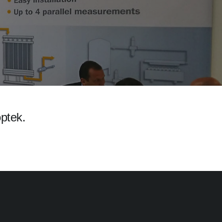
optek.