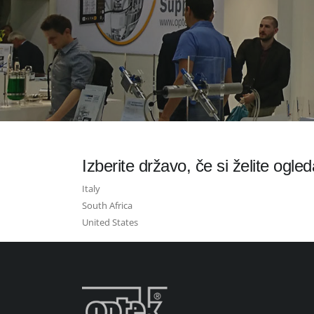
Izberite državo, če si želite ogle
Italy
South Africa
United States