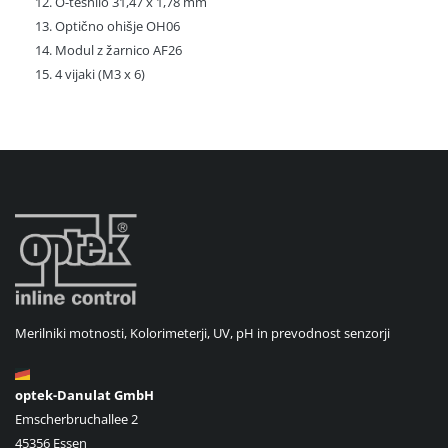
O-tesnilo 31,47 x 1,78 mm
Optično ohišje OH06
Modul z žarnico AF26
4 vijaki (M3 x 6)
Merilniki motnosti, Kolorimeterji, UV, pH in prevodnost senzorji
optek-Danulat GmbH
Emscherbruchallee 2
45356 Essen