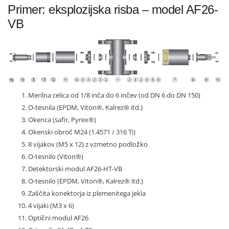
Primer: eksplozijska risba – model AF26-
VB
Merilna celica od 1/8 inča do 6 inčev (od DN 6 do DN 150)
O-tesnila (EPDM, Viton®, Kalrez® itd.)
Okenca (safir, Pyrex®)
Okenski obroč M24 (1.4571 / 316 Ti)
8 vijakov (M5 x 12) z vzmetno podložko
O-tesnilo (Viton®)
Detektorski modul AF26-HT-VB
O-tesnilo (EPDM, Viton®, Kalrez® itd.)
Zaščita konektorja iz plemenitega jekla
4 vijaki (M3 x 6)
Optični modul AF26