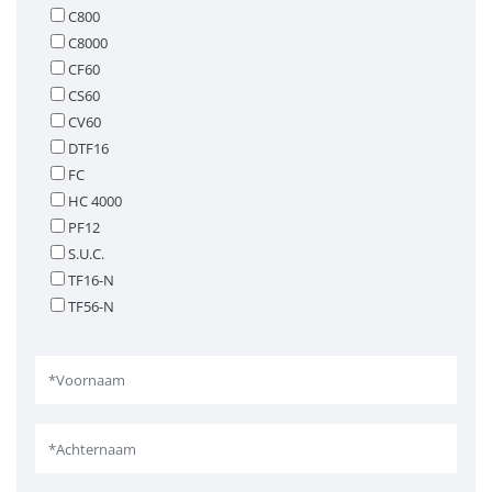
C800
C8000
CF60
CS60
CV60
DTF16
FC
HC 4000
PF12
S.U.C.
TF16-N
TF56-N