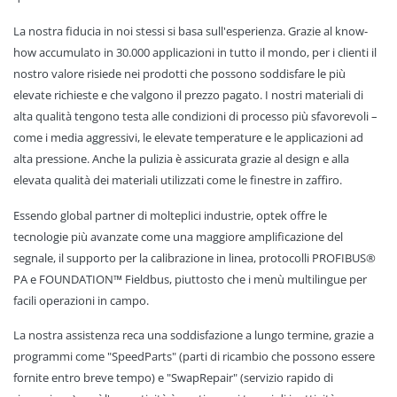
La nostra fiducia in noi stessi si basa sull'esperienza. Grazie al know-
how accumulato in 30.000 applicazioni in tutto il mondo, per i clienti il
nostro valore risiede nei prodotti che possono soddisfare le più
elevate richieste e che valgono il prezzo pagato. I nostri materiali di
alta qualità tengono testa alle condizioni di processo più sfavorevoli –
come i media aggressivi, le elevate temperature e le applicazioni ad
alta pressione. Anche la pulizia è assicurata grazie al design e alla
elevata qualità dei materiali utilizzati come le finestre in zaffiro.
Essendo global partner di molteplici industrie, optek offre le
tecnologie più avanzate come una maggiore amplificazione del
segnale, il supporto per la calibrazione in linea, protocolli PROFIBUS®
PA e FOUNDATION™ Fieldbus, piuttosto che i menù multilingue per
facili operazioni in campo.
La nostra assistenza reca una soddisfazione a lungo termine, grazie a
programmi come "SpeedParts" (parti di ricambio che possono essere
fornite entro breve tempo) e "SwapRepair" (servizio rapido di