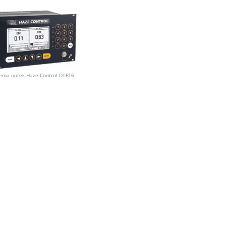
tema optek Haze Control DTF16