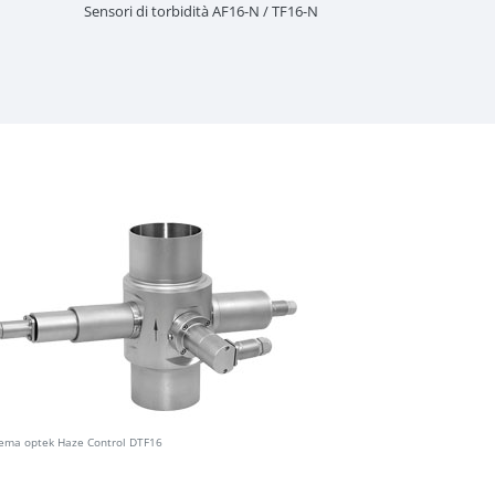
Sensori di torbidità AF16-N / TF16-N
Sonde sensore
tema optek Haze Control DTF16