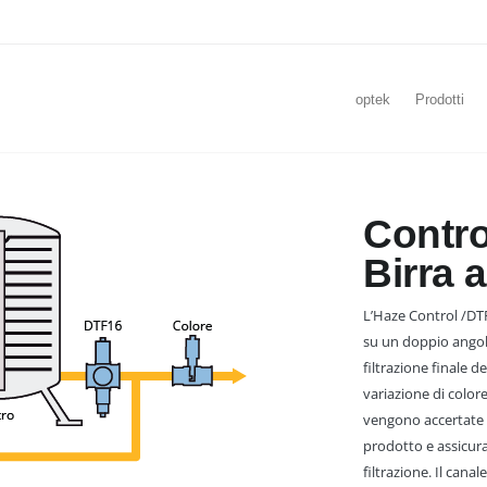
optek
Prodotti
Contro
Birra a
L’Haze Control /DTF
su un doppio angolo
filtrazione finale 
variazione di colore
vengono accertate l
prodotto e assicuran
filtrazione. Il can