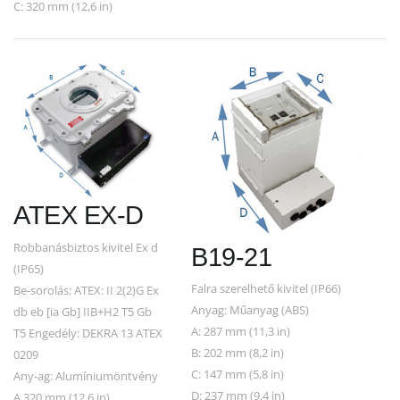
C: 320 mm (12,6 in)
ATEX EX-D
Robbanásbiztos kivitel Ex d
B19-21
(IP65)
Falra szerelhető kivitel (IP66)
Be-sorolás: ATEX: II 2(2)G Ex
Anyag: Műanyag (ABS)
db eb [ia Gb] IIB+H2 T5 Gb
A: 287 mm (11,3 in)
T5 Engedély: DEKRA 13 ATEX
B: 202 mm (8,2 in)
0209
C: 147 mm (5,8 in)
Any-ag: Alumíniumöntvény
D: 237 mm (9,4 in)
A 320 mm (12,6 in)