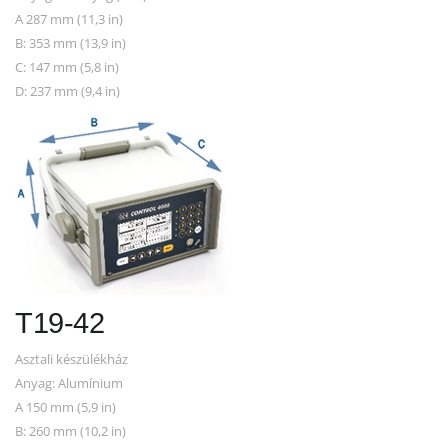
A 287 mm (11,3 in)
B: 353 mm (13,9 in)
C: 147 mm (5,8 in)
D: 237 mm (9,4 in)
T19-42
Asztali készülékház
Anyag: Alumínium
A 150 mm (5,9 in)
B: 260 mm (10,2 in)