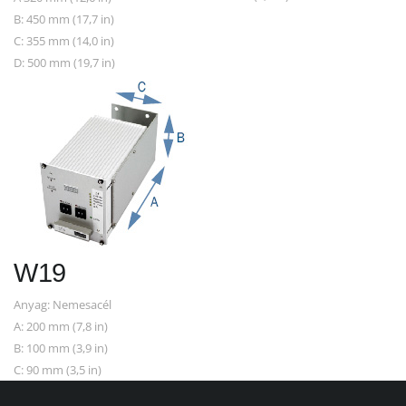
B: 450 mm (17,7 in)
C: 355 mm (14,0 in)
D: 500 mm (19,7 in)
W19
Anyag: Nemesacél
A: 200 mm (7,8 in)
B: 100 mm (3,9 in)
C: 90 mm (3,5 in)