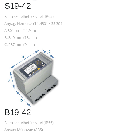
S19-42
Falra szerelhető kivitel (IP65)
Anyag: Nemesacél 1.4301 / SS 304
A 301 mm (11,9 in)
B: 340 mm (13,4 in)
C: 237 mm (9,4 in)
B19-42
Falra szerelhető kivitel (IP66)
Anyag: Műanyag (ABS)