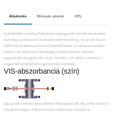
Áttekintés
Műszaki adatok
OPL
Az érzékelők moduláris felépítése a legnagyobb mértékű illeszkedést
biztosítja a különböző folyamatkövetelményekhez. Az opciók között
találhatók az elektropolírozott érzékelő testek, a robbanásveszélyes
helyen való alkalmazás lehetősége (robbanásbiztos tokozat),
vegyszerálló anyagok (zafír, titán, hastelloy, stb. ablak), valamint a
magas hőmérsékletű és nagynyomású kivitelek.
VIS-abszorbancia (szín)
Egy spciális volfram lámpa állandó fénysugarat állít elő, amely áthatol a
folyamatközegen. A fényintenzitás csökkenést, amelyet az