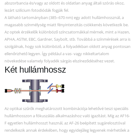
abszorbancia és/vagy az oldott és oldatlan anyag általi szórás okoz,
lezárt szilícium fotodiódák fogják fel.
A látható tartományban (385–670 nm) egy adott hullámhossznál, a
magasabb színmélység miatt fényintenzitás csökkenés következik be.
Az optek érzékelők különböző színcsatornákkal mérnek, mint a Hazen,
APHA, ASTM, EBC, Gardner, Saybolt, stb. Továbbá a színmérések arra is
szolgálnak, hogy sok különböző, a folyadékban oldott anyag pontosan
ellenőrizhető legyen. Így például a vas- vagy nikkeltartalom
növekedése valamely folyadék sárgás elszíneződéséhez vezet.
Két hullámhossz
Az optikai szűrők meghatározott kombinációja lehetővé teszi speciális
hullámhosszon a fókuszálás alkalmazáshoz való igazítást. Míg az AF16-
F egyetlen hullámhosszt használ, az AF-26 beépített sugárelosztóval
rendelkezik annak érdekében, hogy egyidejűleg legyenek mérhetőek a