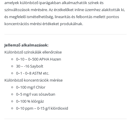
amelyek különböző iparágakban alkalmazhatók színek és
színváltozások mérésére. Az érzékelőket inline üzemhez alakították ki,
és megfelelő ismételhetőség, linearitás és felbontás mellett pontos
koncentrációs mérési értékeket produkálnak.
Jellemző alkalmazások:
Különböző színskálák ellenőrzése
0–10 – 0–500 APHA Hazen
30 – -16 Saybolt
0–1 - 0–8 ASTM etc.
Különböző koncentrációk mérése
0–100 mg/l Chlor
0–5 mg/l vas sósavban
0–100 % klórgáz
0–10 ppm – 0-15 g/l klórdioxid