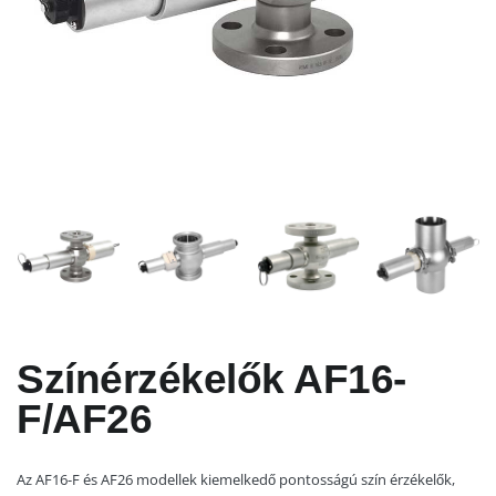
Színérzékelők AF16-
F/AF26
Az AF16-F és AF26 modellek kiemelkedő pontosságú szín érzékelők,